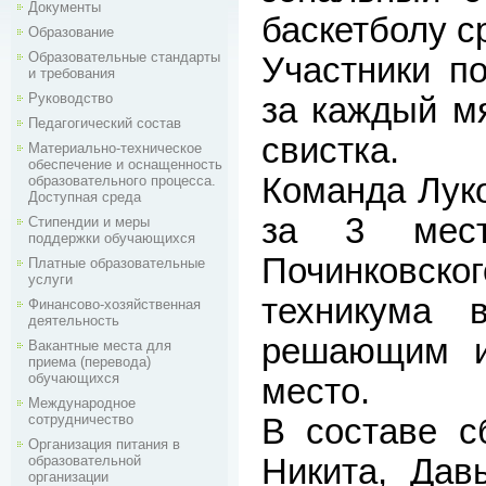
Документы
баскетболу с
Образование
Образовательные стандарты
Участники п
и требования
Руководство
за каждый м
Педагогический состав
свистка.
Материально-техническое
обеспечение и оснащенность
Команда Луко
образовательного процесса.
Доступная среда
за 3 мест
Стипендии и меры
поддержки обучающихся
Починковск
Платные образовательные
услуги
техникума 
Финансово-хозяйственная
деятельность
решающим и
Вакантные места для
приема (перевода)
обучающихся
место.
Международное
сотрудничество
В составе с
Организация питания в
образовательной
Никита, Дав
организации