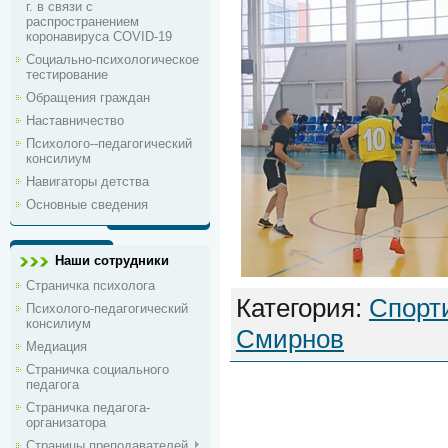
г. в связи с
распространением
коронавируса COVID-19
Социально-психологическое
тестирование
Обращения граждан
Наставничество
Психолого--педагогический
консилиум
Навигаторы детства
Основные сведения
Наши сотрудники
Страничка психолога
Категория
:
Спорт
Психолого-педагогический
консилиум
Смирнов
Медиация
Страничка социального
педагога
Страничка педагога-
организатора
Страницы преподавателей