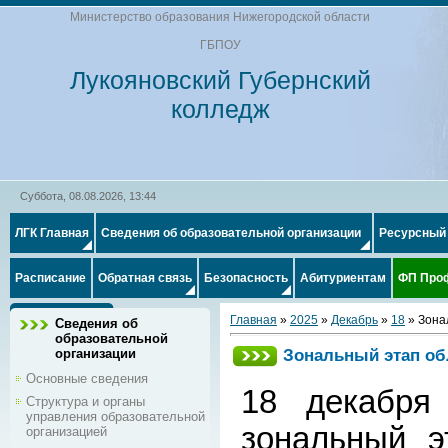
Министерство образования Нижегородской области
ГБПОУ
Лукояновский Губернский
колледж
Суббота, 08.08.2026, 13:44
ЛГК Главная
Сведения об образовательной организации
Ресурсный
Расписание
Обратная связь
Безопасность
Абитуриентам
ФП Про
Главная
»
2025
»
Декабрь
»
18
» Зона
Сведения об
образовательной
Зональный этап об
организации
Основные сведения
18 декабря
Структура и органы
управления образовательной
зональный э
организацией