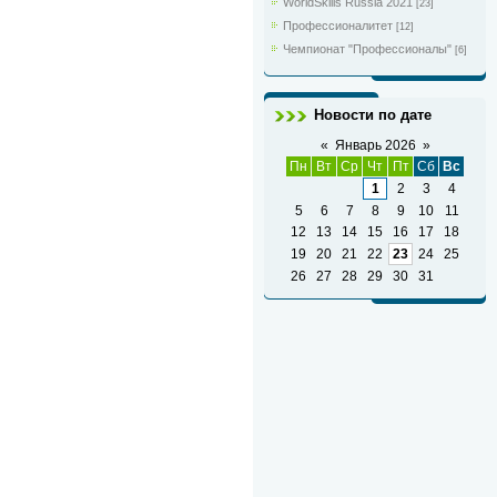
WorldSkills Russia 2021
[23]
Профессионалитет
[12]
Чемпионат "Профессионалы"
[6]
Новости по дате
«
Январь 2026
»
Пн
Вт
Ср
Чт
Пт
Сб
Вс
1
2
3
4
5
6
7
8
9
10
11
12
13
14
15
16
17
18
19
20
21
22
23
24
25
26
27
28
29
30
31