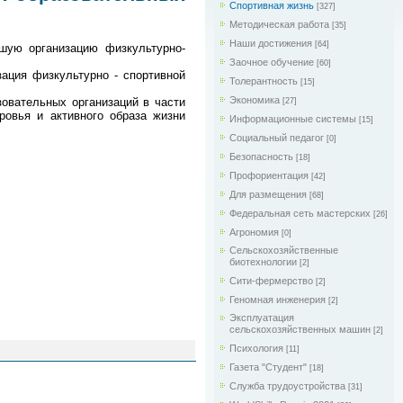
Спортивная жизнь
[327]
Методическая работа
[35]
Наши достижения
[64]
чшую организацию физкультурно-
Заочное обучение
[60]
ация физкультурно - спортивной
Толерантность
[15]
Экономика
овательных организаций в части
[27]
ровья и активного образа жизни
Информационные системы
[15]
Социальный педагог
[0]
Безопасность
[18]
Профориентация
[42]
Для размещения
[68]
Федеральная сеть мастерских
[26]
Агрономия
[0]
Сельскохозяйственные
биотехнологии
[2]
Сити-фермерство
[2]
Геномная инженерия
[2]
Эксплуатация
сельскохозяйственных машин
[2]
Психология
[11]
Газета "Студент"
[18]
Служба трудоустройства
[31]