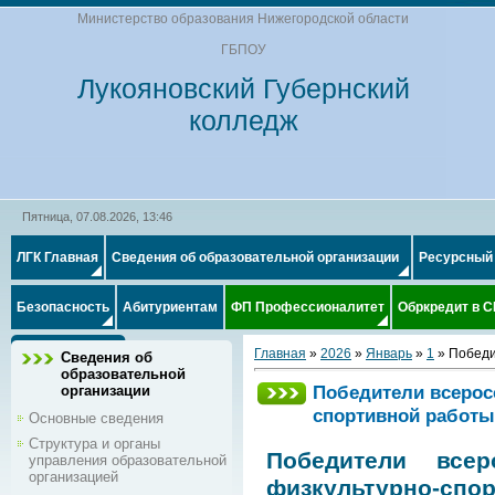
Министерство образования Нижегородской области
ГБПОУ
Лукояновский Губернский
колледж
Пятница, 07.08.2026, 13:46
ЛГК Главная
Сведения об образовательной организации
Ресурсный
Безопасность
Абитуриентам
ФП Профессионалитет
Обркредит в 
Главная
»
2026
»
Январь
»
1
» Победи
Сведения об
образовательной
Победители всерос
организации
спортивной работы
Основные сведения
Структура и органы
Победители всер
управления образовательной
организацией
физкультурно-спо