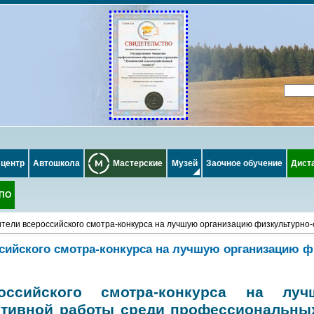
 центр
Автошкола
Мастерские
Музей
Заочное обучение
Дист
СПО
тели всероссийского смотра-конкурса на лучшую организацию физкультурно
сийского смотра-конкурса на лучшую организацию ф
оссийского смотра-конкурса на лу
ртивной работы среди профессиональны