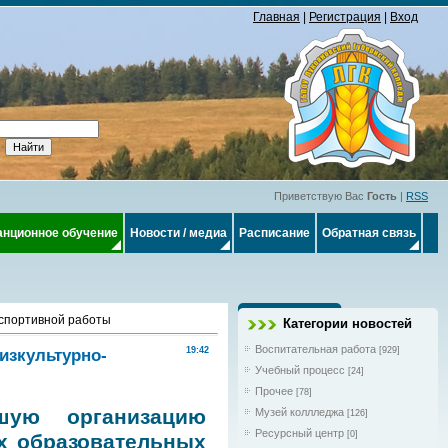
Главная
|
Регистрация
|
Вход
Приветствую Вас
Гость
|
RSS
анционное обучение
Новости / медиа
Расписание
Обратная связь
-спортивной работы
Категории новостей
Воспитательная работа
изкультурно-
19:42
[929]
Учебный процесс
[24]
Прочее
[78]
чшую организацию
Музей коллледжа
[126]
Ресурсный центр
[0]
х образовательных