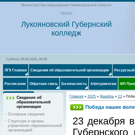
Министерство образования Нижегородской области
ГБПОУ
Лукояновский Губернский
колледж
Суббота, 08.08.2026, 09:08
ЛГК Главная
Сведения об образовательной организации
Ресурсный
Расписание
Обратная связь
Безопасность
Абитуриентам
ФП Про
Главная
»
2025
»
Декабрь
»
23
» Побе
Сведения об
образовательной
Победа наших воле
организации
Основные сведения
23 декабря в
Структура и органы
управления образовательной
Губернского
организацией