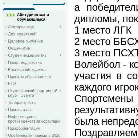
а победител
Абитуриентам и
дипломы, пок
обучающимся
Абитуриентам
1 место ЛГК
Для родителей
2 место ББС
Целевое обучение
Общежитие
3 место ПСХ
Студенческая жизнь
Волейбол - к
Проф. подготовка
Расписание кружков
участия в со
Проекты обучающихся
ЕГЭ
каждого игро
Студенческий спортивный
клуб "Ювента"
Спортсме
Толерантность
результативн
Пресса о нас
Информация о
была непред
противодействии коррупции
Профориентация
Поздравляем 
Особенности приема в 2020