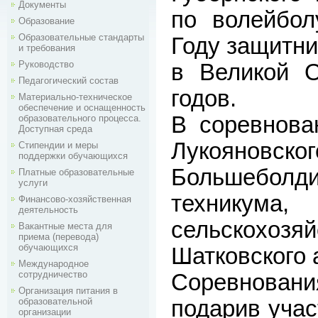
Документы
по волейбо
Образование
Образовательные стандарты
Году защитни
и требования
Руководство
в Великой О
Педагогический состав
годов.
Материально-техническое
обеспечение и оснащенность
В соревнова
образовательного процесса.
Доступная среда
Лукояновск
Стипендии и меры
поддержки обучающихся
Большеболди
Платные образовательные
услуги
техник
Финансово-хозяйственная
деятельность
сельскохо
Вакантные места для
приема (перевода)
обучающихся
Шатковского 
Международное
сотрудничество
Соревновани
Организация питания в
образовательной
подарив учас
организации