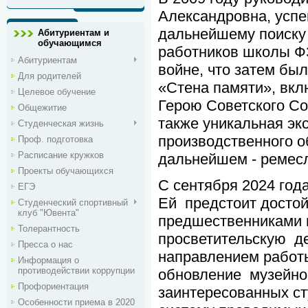
Александровна, усп
дальнейшему поиску
Абитуриентам и
обучающимся
работников школы Ф
Абитуриентам
войне, что затем бы
Для родителей
«Стена памяти», вк
Целевое обучение
Герою Советского Со
Общежитие
также уникальная эк
Студенческая жизнь
производственного о
Проф. подготовка
Расписание кружков
дальнейшем - ремес
Проекты обучающихся
С сентября 2024 год
ЕГЭ
Ей предстоит достой
Студенческий спортивный
клуб "Ювента"
предшественниками п
Толерантность
просветительскую де
Пресса о нас
направлением работ
Информация о
противодействии коррупции
обновление музейног
Профориентация
заинтересованных ст
Особенности приема в 2020