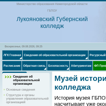
Министерство образования Нижегородской области
ГБПОУ
Лукояновский Губернский
колледж
Воскресенье, 09.08.2026, 09:25
ЛГК Главная
Сведения об образовательной организации
Ресурсный
Расписание
Обратная связь
Безопасность
Абитуриентам
ФП Про
Музей истори
Сведения об
образовательной
организации
колледжа
Основные сведения
Структура и органы
История музея ГБПО
управления образовательной
организацией
насчитывает уже окол