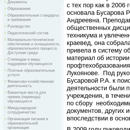
Документы
с тех пор как в 2006 
Образование
основала Бусарова 
Образовательные стандарты
Андреевна. Препода
и требования
Руководство
общественных дисц
Педагогический состав
техникума и увлечен
Материально-техническое
краевед, она собрал
обеспечение и оснащенность
образовательного процесса.
привела в систему 
Доступная среда
материал об истории
Стипендии и меры
поддержки обучающихся
профтехобразования 
Платные образовательные
Лукоянове. Под рук
услуги
Бусаровой Р.А. к пои
Финансово-хозяйственная
деятельность
деятельности были 
Вакантные места для
учреждения, в тече
приема (перевода)
обучающихся
по сбору необходимы
Международное
документов, других 
сотрудничество
впоследствии в осно
Организация питания в
образовательной
организации
В 2009 году руковод