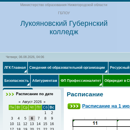
Министерство образования Нижегородской области
ГБПОУ
Лукояновский Губернский
колледж
Четверг, 06.08.2026, 04:06
ЛГК Главная
Сведения об образовательной организации
Ресурсный
Безопасность
Абитуриентам
ФП Профессионалитет
Обркредит в 
Расписание
Расписание по дате
«
Август 2026
»
Расписание на 1 ию
Пн
Вт
Ср
Чт
Пт
Сб
Вс
1
2
3
4
5
6
7
8
9
10
11
12
13
14
15
16
17
18
19
20
21
22
23